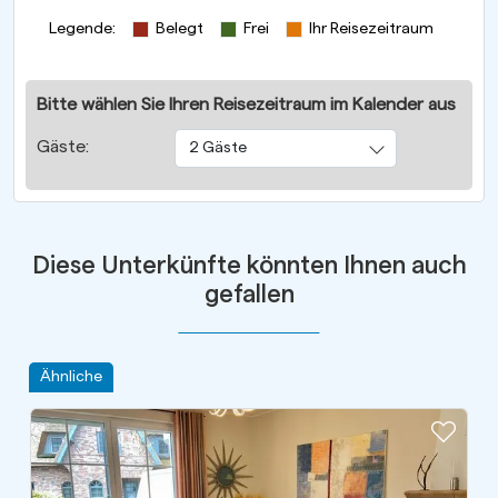
Legende
:
Belegt
Frei
Ihr Reisezeitraum
Bitte wählen Sie Ihren Reisezeitraum im Kalender aus
Gäste:
2 Gäste
Diese Unterkünfte könnten Ihnen auch
gefallen
Ähnliche
Zur