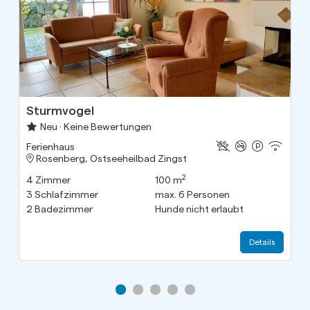
Sturmvogel
Neu · Keine Bewertungen
Ferienhaus
Rosenberg, Ostseeheilbad Zingst
2
4
Zimmer
100 m
3
Schlafzimmer
max.
6
Personen
2
Badezimmer
Hunde nicht erlaubt
Details
Gehe zu Slide 1
Gehe zu Slide 2
Gehe zu Slide 3
Gehe zu Slide 4
Gehe zu Slide 5