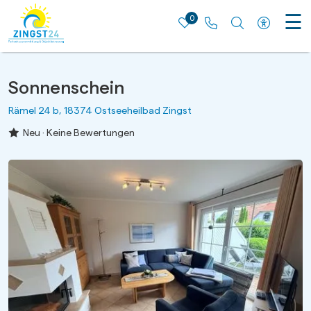
☰
0
Merkliste
Rufen Sie uns an
Nach bestimm
Zur barri
Sonnenschein
Rämel 24 b, 18374 Ostseeheilbad Zingst
Neu · Keine Bewertungen