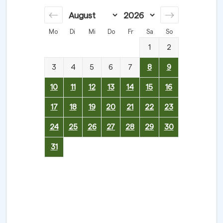
Mo
Di
Mi
Do
Fr
Sa
So
1
2
3
4
5
6
7
8
9
10
11
12
13
14
15
16
17
18
19
20
21
22
23
24
25
26
27
28
29
30
31